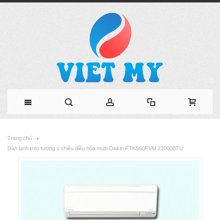
Trang chủ
Dàn lạnh treo tường 1 chiều điều hòa multi Daikin FTKS60FVM 21000BTU