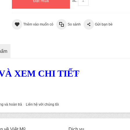
Đặt mua
SL:
Thêm vào muốn có
So sánh
Gửi bạn bè
phẩm
À XEM CHI TIẾT
ng và hoàn trả
Liên hệ với chúng tôi
in về Việt Mỹ
Dịch vụ