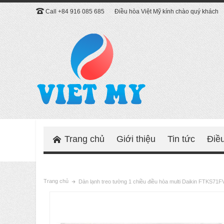
Call +84 916 085 685
Điều hòa Việt Mỹ kính chào quý khách
Trang chủ
Giới thiệu
Tin tức
Điề
Trang chủ
Dàn lạnh treo tường 1 chiều điều hòa multi Daikin FTKS7