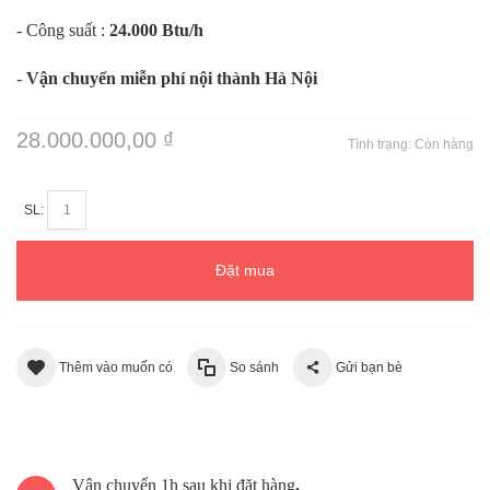
- Công suất :
24.000 Btu/h
-
Vận chuyển miễn phí nội thành Hà Nội
28.000.000,00 ₫
Tình trạng:
Còn hàng
SL:
Đặt mua
Thêm vào muốn có
So sánh
Gửi bạn bè
Vận chuyển 1h sau khi đặt hàng
.