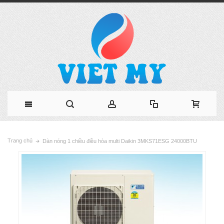
Trang chủ
Dàn nóng 1 chiều điều hòa multi Daikin 3MKS71ESG 24000BTU