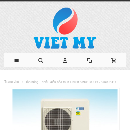
Trang chủ
Dàn nóng 1 chiều điều hòa multi Daikin 5MKS100LSG 34000BTU