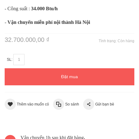
- Công suất :
34.000 Btu/h
-
Vận chuyển miễn phí nội thành Hà Nội
32.700.000,00 ₫
Tình trạng:
Còn hàng
SL:
Đặt mua
Thêm vào muốn có
So sánh
Gửi bạn bè
Vận chuyển 1h sau khi đặt hàng
.