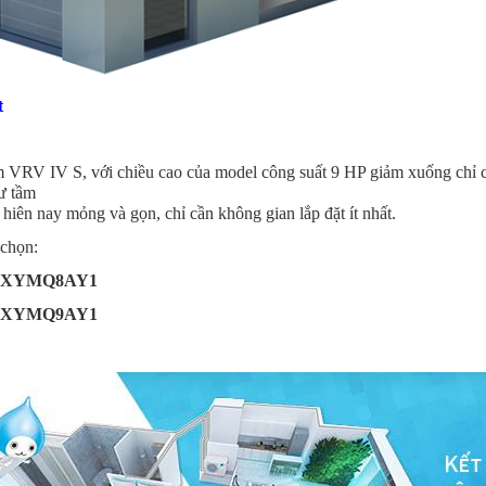
t
ẩm VRV IV S, với chiều cao của model công suất 9 HP giảm xuống chỉ 
ư tầm
iên nay mỏng và gọn, chỉ cần không gian lắp đặt ít nhất.
 chọn:
XYMQ8AY1
XYMQ9AY1