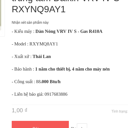
RXYNQ9AY1
Nhận xét sản phẩm này
m
- Kiểu máy :
Dàn Nóng VRV IV S - Gas R410A
- Model : RXYMQ8AY1
- Xuất xứ :
Thái Lan
- Bảo hành :
1 năm cho thiết bị, 4 năm cho máy nén
- Công suất : 88
.000 Btu/h
- Liên hệ báo giá: 0917683886
1,00 ₫
Tình trạng