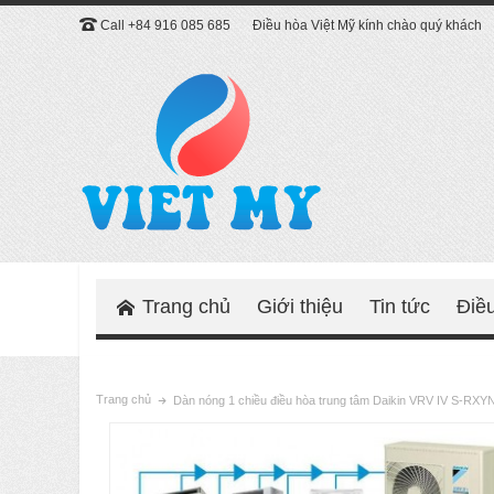
Call +84 916 085 685
Điều hòa Việt Mỹ kính chào quý khách
Trang chủ
Giới thiệu
Tin tức
Điề
Trang chủ
Dàn nóng 1 chiều điều hòa trung tâm Daikin VRV IV S-RX