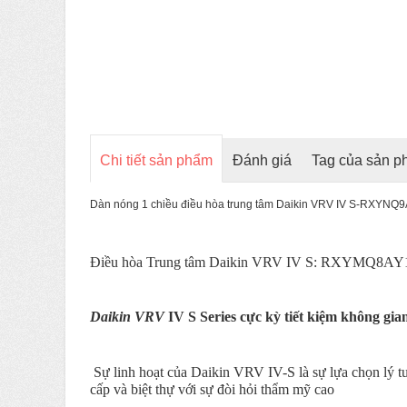
Chi tiết sản phẩm
Đánh giá
Tag của sản 
Dàn nóng 1 chiều điều hòa trung tâm Daikin VRV IV S-RXYNQ
Điều hòa Trung tâm Daikin VRV IV S: RXYMQ8AY
Daikin VRV
IV S Series cực kỳ tiết kiệm không gia
Sự linh hoạt của Daikin VRV IV-S là sự lựa chọn lý tư
cấp và biệt thự với sự đòi hỏi thẩm mỹ cao