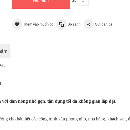
Đặt mua
SL:
Thêm vào muốn có
So sánh
Gửi bạn bè
phẩm
9AY1
1
n với dàn nóng nhỏ gọn, tận dụng tối đa không gian lắp đặt.
ởng cho hầu hết các công trình văn phòng nhỏ, nhà hàng, khách sạn, đ