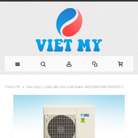
Trang chủ
Dàn nóng 2 chiều điều hòa multi Daikin 4MXS80EVMA 28000BTU