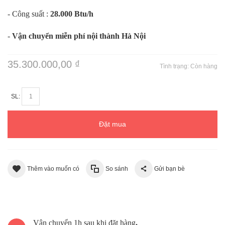
- Công suất :
28.000 Btu/h
-
Vận chuyển miễn phí nội thành Hà Nội
35.300.000,00 ₫
Tình trạng:
Còn hàng
SL:
Đặt mua
Thêm vào muốn có
So sánh
Gửi bạn bè
Vận chuyển 1h sau khi đặt hàng
.