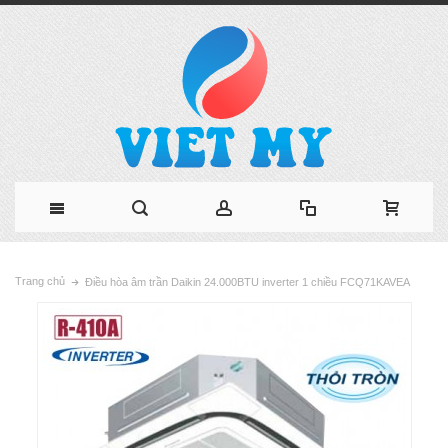
Trang chủ
Điều hòa âm trần Daikin 24.000BTU inverter 1 chiều FCQ71KAVEA