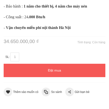
- Bảo hành :
1 năm cho thiết bị, 4 năm cho máy nén
- Công suất : 24
.000 Btu/h
-
Vận chuyển miễn phí nội thành Hà Nội
34.650.000,00 ₫
Tình trạng:
Còn hàng
SL:
Đặt mua
Thêm vào muốn có
So sánh
Gửi bạn bè