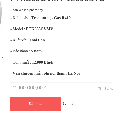
Nhận xét sản phẩm này
- Kiểu máy :
Treo tường - Gas R410
- Model :
FTKS35GVMV
- Xuất xứ :
Thái Lan
m
- Bảo hành :
5 năm
- Công suất : 12
.000 Btu/h
-
Vận chuyển miễn phí nội thành Hà Nội
12.900.000,00 ₫
Tình trạng
Đặt mua
SL: