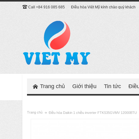
Call +84 916 085 685
Điều hòa Việt Mỹ kính chào quý khách
Trang chủ
Giới thiệu
Tin tức
Điề
Trang chủ
Điều hòa Daikin 1 chiều inverter FTKS35GVMV 12000BTU