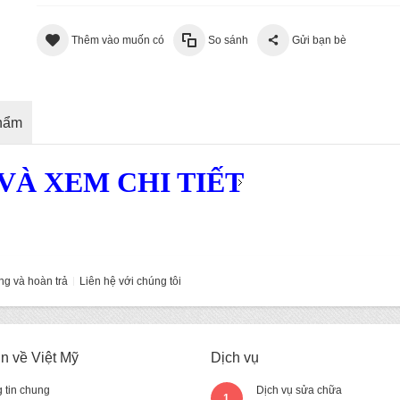
Thêm vào muốn có
So sánh
Gửi bạn bè
phẩm
À XEM CHI TIẾT
ng và hoàn trả
Liên hệ với chúng tôi
in về Việt Mỹ
Dịch vụ
 tin chung
Dịch vụ sửa chữa
1