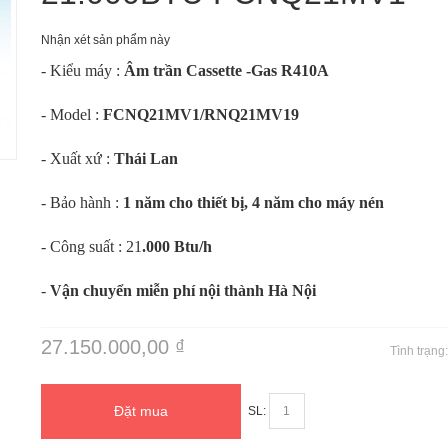
Nhận xét sản phẩm này
- Kiểu máy :
Âm trần Cassette -Gas R410A
- Model :
FCNQ21MV1/RNQ21MV19
m
- Xuất xứ :
Thái Lan
- Bảo hành :
1 năm cho thiết bị, 4 năm cho máy nén
- Công suất : 21
.000 Btu/h
-
Vận chuyển miễn phí nội thành Hà Nội
27.150.000,00 ₫
Tình trạng
Đặt mua
SL: