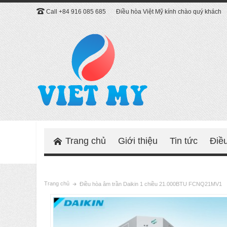
Call +84 916 085 685
Điều hòa Việt Mỹ kính chào quý khách
Trang chủ
Giới thiệu
Tin tức
Điề
Trang chủ
Điều hòa âm trần Daikin 1 chiều 21.000BTU FCNQ21MV1