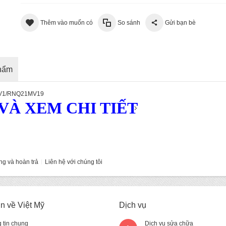
Thêm vào muốn có
So sánh
Gửi bạn bè
phẩm
1MV1/RNQ21MV19
À XEM CHI TIẾT
ng và hoàn trả
Liên hệ với chúng tôi
in về Việt Mỹ
Dịch vụ
 tin chung
Dịch vụ sửa chữa