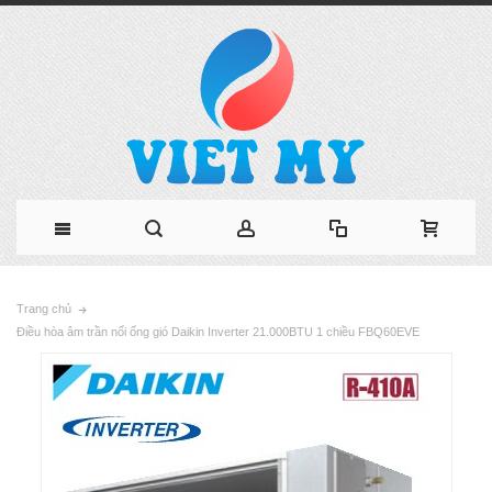
Trang chủ
Điều hòa âm trần nối ống gió Daikin Inverter 21.000BTU 1 chiều FBQ60EVE