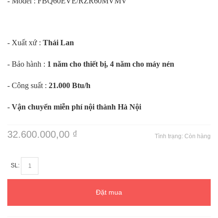
- Model :
FBQ60EVE/RZR60MVMV
- Xuất xứ :
Thái Lan
- Bảo hành :
1 năm cho thiết bị, 4 năm cho máy nén
- Công suất :
21.000 Btu/h
-
Vận chuyển miễn phí nội thành Hà Nội
32.600.000,00 ₫
Tình trạng:
Còn hàng
SL:
Đặt mua