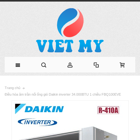
Trang chủ
Điều hòa âm trần nối ống gió Daikin inverter 34.000BTU 1 chiều FBQ100EVE