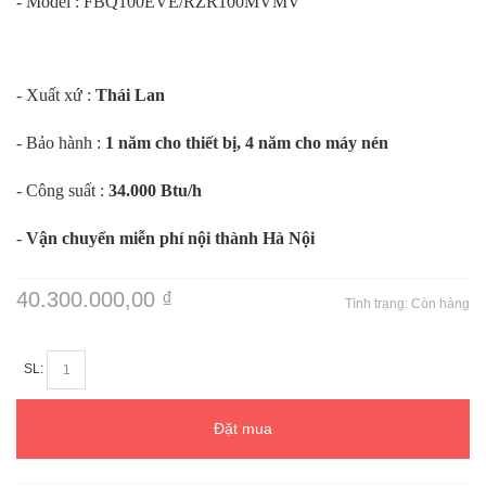
- Model :
FBQ100EVE/RZR100MVMV
- Xuất xứ :
Thái Lan
- Bảo hành :
1 năm cho thiết bị, 4 năm cho máy nén
- Công suất :
34.000 Btu/h
-
Vận chuyển miễn phí nội thành Hà Nội
40.300.000,00 ₫
Tình trạng:
Còn hàng
SL:
Đặt mua