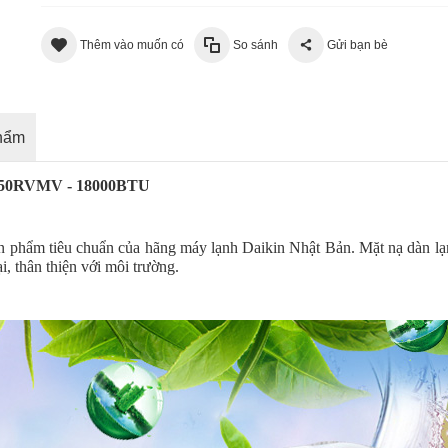
Thêm vào muốn có
So sánh
Gửi bạn bè
phẩm
TKC50RVMV - 18000BTU
ẩm tiêu chuẩn của hãng máy lạnh Daikin Nhật Bản. Mặt nạ dàn lạnh 
i, thân thiện với môi trường.