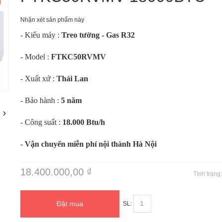
Nhận xét sản phẩm này
- Kiểu máy :
Treo tường - Gas R32
- Model :
FTKC50RVMV
- Xuất xứ :
Thái Lan
m
- Bảo hành :
5 năm
- Công suất :
18.000 Btu/h
-
Vận chuyển miễn phí nội thành Hà Nội
18.400.000,00 ₫
Tình trạng
Đặt mua
SL: