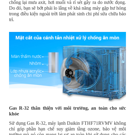
chống lại mưa axit, hơi muối và rỉ sét gây ra do nước đọng.
Do đó, bạn sẽ bớt phải lo lắng về khả năng máy gặp hư hỏng
trong điều kiện ngoài trời làm phát sinh chi phí sửa chữa bảo
trì.
Gas R-32 thân thiện với môi trường, an toàn cho sức
khỏe
Sử dụng Gas R-32, máy lạnh Daikin FTHF71RVMV không
chỉ góp phần hạn chế suy giảm tầng ozone, bảo vệ môi
trường mà nó còn mang lại sự an toàn khi sử dụng cho các