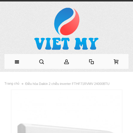
Trang chủ
Điều hòa Daikin 2 chiều inverter FTHF71RVMV 24000BTU