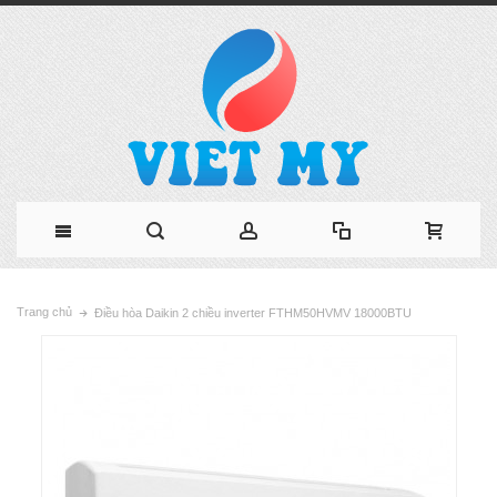
Trang chủ
Điều hòa Daikin 2 chiều inverter FTHM50HVMV 18000BTU