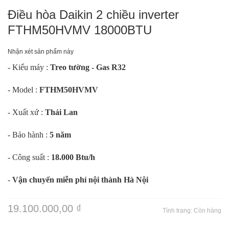
Điều hòa Daikin 2 chiều inverter
FTHM50HVMV 18000BTU
Nhận xét sản phẩm này
- Kiểu máy :
Treo tường - Gas R32
- Model :
FTHM50HVMV
- Xuất xứ :
Thái Lan
- Bảo hành :
5 năm
- Công suất :
18.000 Btu/h
-
Vận chuyển miễn phí nội thành Hà Nội
19.100.000,00 ₫
Tình trạng:
Còn hàng