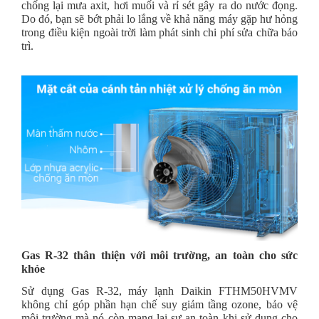
chống lại mưa axit, hơi muối và rỉ sét gây ra do nước đọng.
Do đó, bạn sẽ bớt phải lo lắng về khả năng máy gặp hư hỏng
trong điều kiện ngoài trời làm phát sinh chi phí sửa chữa bảo
trì.
Gas R-32 thân thiện với môi trường, an toàn cho sức
khỏe
Sử dụng Gas R-32, máy lạnh Daikin FTHM50HVMV
không chỉ góp phần hạn chế suy giảm tầng ozone, bảo vệ
môi trường mà nó còn mang lại sự an toàn khi sử dụng cho